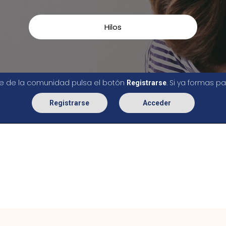
Hilos
rte de la comunidad pulsa el botón
. Si ya formas 
Registrarse
Registrarse
Acceder