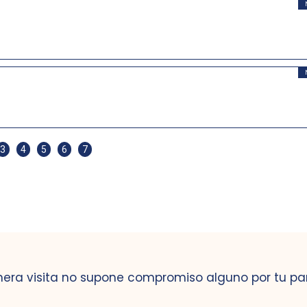
3
4
5
6
7
mera visita no supone compromiso alguno por tu pa