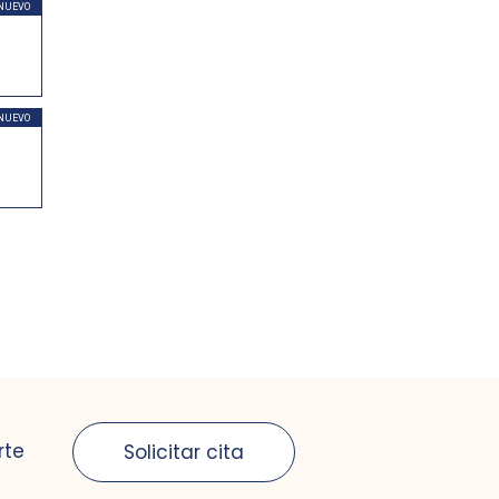
NUEVO
NUEVO
rte
Solicitar cita