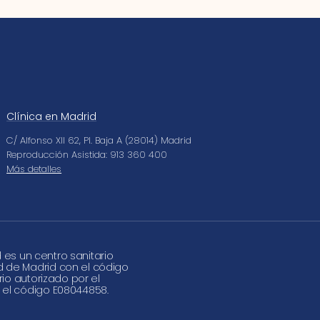
Clínica en Madrid
C/ Alfonso XII 62, Pl. Baja A (28014) Madrid
Reproducción Asistida: 913 360 400
Más detalles
d es un centro sanitario
d de Madrid con el código
rio autorizado por el
 el código E08044858.