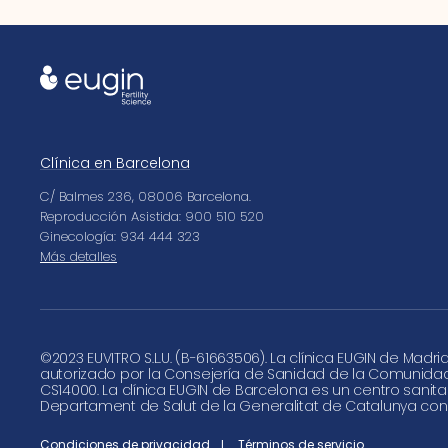
Clínica en Barcelona
C/ Balmes 236, 08006 Barcelona.
Reproducción Asistida: 900 510 520
Ginecología: 934 444 323
Más detalles
©
2023 EUVITRO S.L.U. (B-61663506). La clínica EUGIN de Madri
autorizado por la Consejería de Sanidad de la Comunida
CS14000. La clínica EUGIN de Barcelona es un centro sanita
Departament de Salut de la Generalitat de Catalunya con
Condiciones de privacidad
Términos de servicio