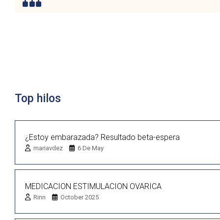
Lista de discusión
Top hilos
¿Estoy embarazada? Resultado beta-espera
mariavdez
6 De May
MEDICACION ESTIMULACION OVARICA
Rinn
October 2025