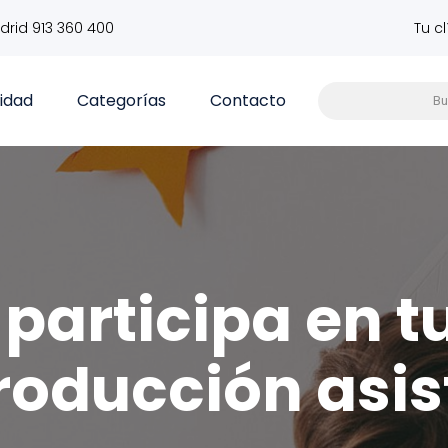
drid 913 360 400
Tu c
vidad
Categorías
Contacto
participa en t
roducción asis