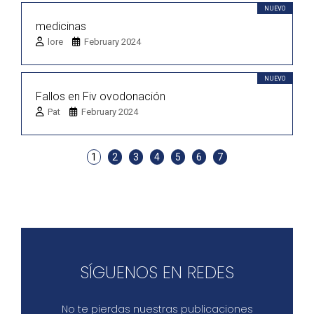
NUEVO
medicinas
lore
February 2024
NUEVO
Fallos en Fiv ovodonación
Pat
February 2024
1
2
3
4
5
6
7
SÍGUENOS EN REDES
No te pierdas nuestras publicaciones