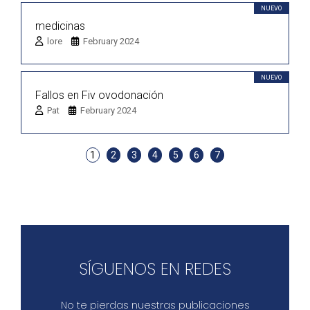
NUEVO
medicinas
lore
February 2024
NUEVO
Fallos en Fiv ovodonación
Pat
February 2024
1
2
3
4
5
6
7
SÍGUENOS EN REDES
No te pierdas nuestras publicaciones