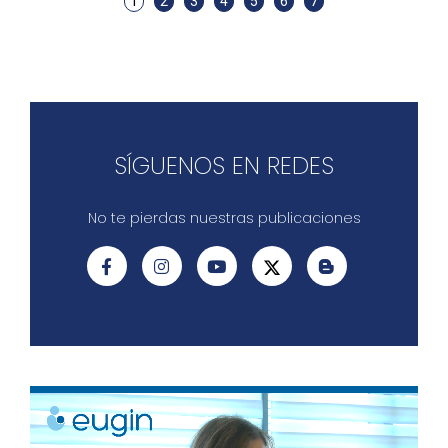
1
2
3
4
5
6
7
SÍGUENOS EN REDES
No te pierdas nuestras publicaciones