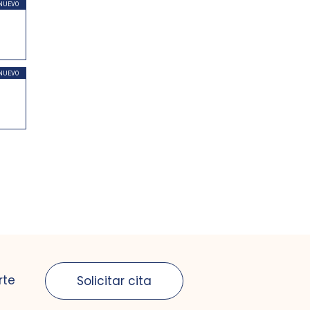
NUEVO
NUEVO
rte
Solicitar cita