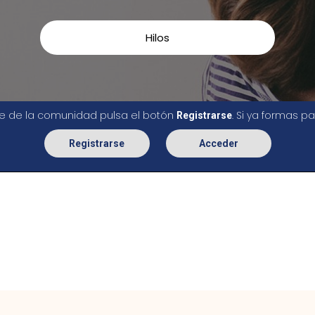
Hilos
rte de la comunidad pulsa el botón
. Si ya formas 
Registrarse
Registrarse
Acceder