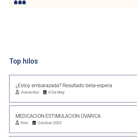
Lista de discusión
Top hilos
¿Estoy embarazada? Resultado beta-espera
mariavdez
6 De May
MEDICACION ESTIMULACION OVARICA
Rinn
October 2025