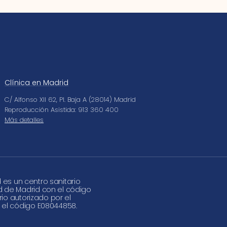
Clínica en Madrid
C/ Alfonso XII 62, Pl. Baja A (28014) Madrid
Reproducción Asistida: 913 360 400
Más detalles
d es un centro sanitario
d de Madrid con el código
rio autorizado por el
 el código E08044858.