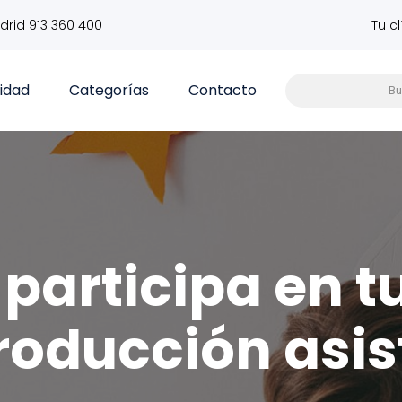
drid 913 360 400
Tu c
vidad
Categorías
Contacto
participa en t
roducción asis