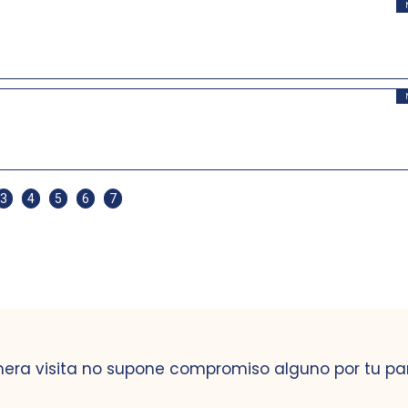
3
4
5
6
7
mera visita no supone compromiso alguno por tu pa