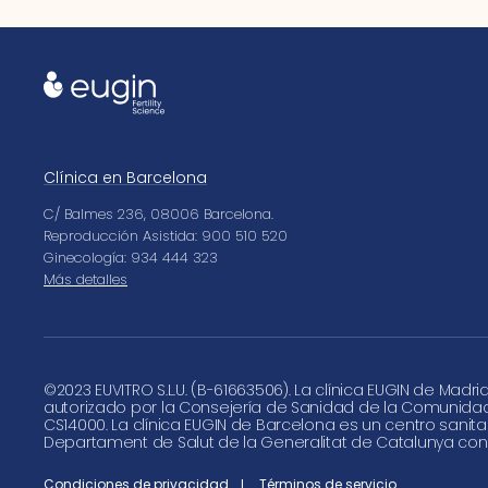
Clínica en Barcelona
C/ Balmes 236, 08006 Barcelona.
Reproducción Asistida: 900 510 520
Ginecología: 934 444 323
Más detalles
©
2023 EUVITRO S.L.U. (B-61663506). La clínica EUGIN de Madri
autorizado por la Consejería de Sanidad de la Comunida
CS14000. La clínica EUGIN de Barcelona es un centro sanita
Departament de Salut de la Generalitat de Catalunya con
Condiciones de privacidad
Términos de servicio