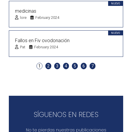
NUEVO
medicinas
lore
February 2024
NUEVO
Fallos en Fiv ovodonación
Pat
February 2024
1
2
3
4
5
6
7
SÍGUENOS EN REDES
No te pierdas nuestras publicaciones