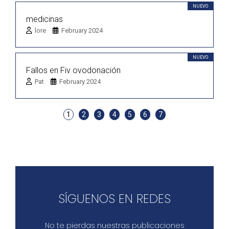
NUEVO
medicinas
lore
February 2024
NUEVO
Fallos en Fiv ovodonación
Pat
February 2024
1
2
3
4
5
6
7
SÍGUENOS EN REDES
No te pierdas nuestras publicaciones