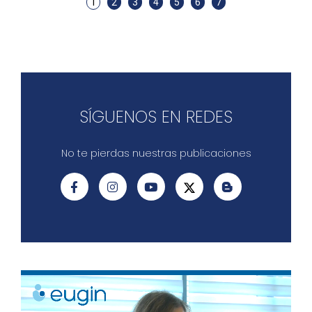
1
2
3
4
5
6
7
SÍGUENOS EN REDES
No te pierdas nuestras publicaciones