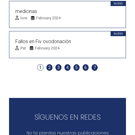
NUEVO
medicinas
lore
February 2024
NUEVO
Fallos en Fiv ovodonación
Pat
February 2024
1
2
3
4
5
6
7
SÍGUENOS EN REDES
No te pierdas nuestras publicaciones