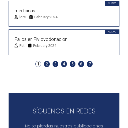
NUEVO
medicinas
lore
February 2024
NUEVO
Fallos en Fiv ovodonación
Pat
February 2024
1
2
3
4
5
6
7
SÍGUENOS EN REDES
No te pierdas nuestras publicaciones