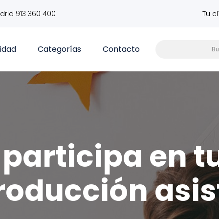
drid 913 360 400
Tu c
vidad
Categorías
Contacto
participa en t
roducción asis