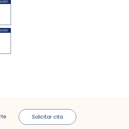
NUEVO
NUEVO
rte
Solicitar cita