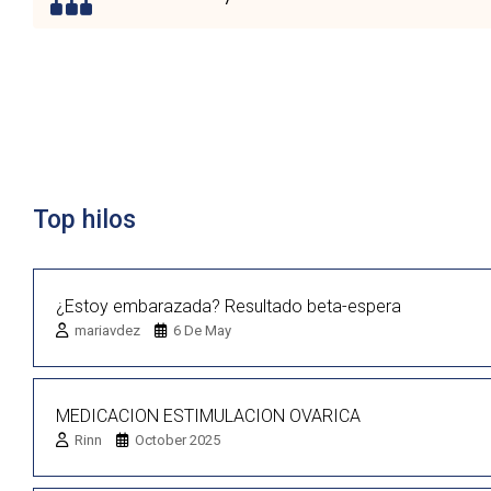
Lista de discusión
Top hilos
¿Estoy embarazada? Resultado beta-espera
mariavdez
6 De May
MEDICACION ESTIMULACION OVARICA
Rinn
October 2025