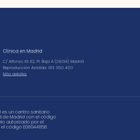
Clínica en Madrid
C/ Alfonso XII 62, Pl. Baja A (28014) Madrid
Reproducción Asistida: 913 360 400
Más detalles
d es un centro sanitario
d de Madrid con el código
rio autorizado por el
 el código E08044858.