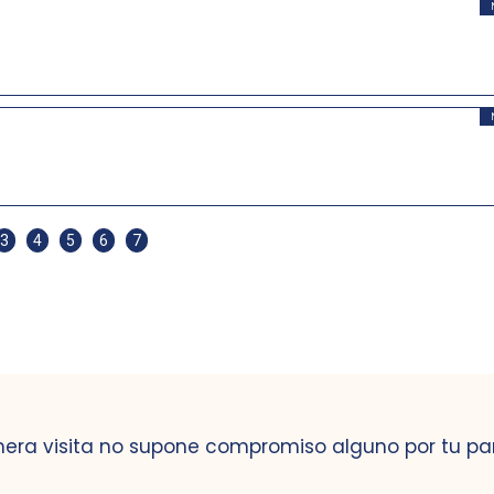
3
4
5
6
7
mera visita no supone compromiso alguno por tu pa