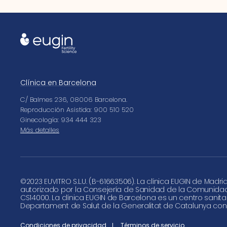
Clínica en Barcelona
C/ Balmes 236, 08006 Barcelona.
Reproducción Asistida: 900 510 520
Ginecología: 934 444 323
Más detalles
©
2023 EUVITRO S.L.U. (B-61663506). La clínica EUGIN de Madri
autorizado por la Consejería de Sanidad de la Comunida
CS14000. La clínica EUGIN de Barcelona es un centro sanita
Departament de Salut de la Generalitat de Catalunya con
Condiciones de privacidad
Términos de servicio