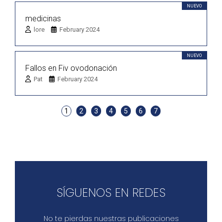
NUEVO
medicinas
lore
February 2024
NUEVO
Fallos en Fiv ovodonación
Pat
February 2024
1
2
3
4
5
6
7
SÍGUENOS EN REDES
No te pierdas nuestras publicaciones