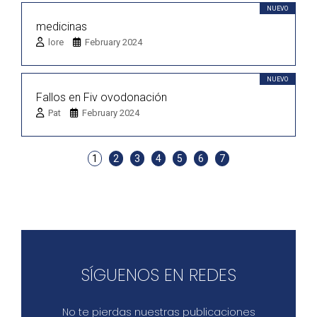
NUEVO
medicinas
lore
February 2024
NUEVO
Fallos en Fiv ovodonación
Pat
February 2024
1
2
3
4
5
6
7
SÍGUENOS EN REDES
No te pierdas nuestras publicaciones