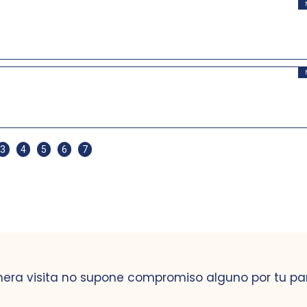
3
4
5
6
7
mera visita no supone compromiso alguno por tu pa