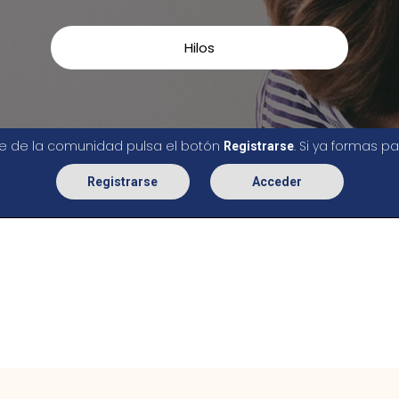
Hilos
rte de la comunidad pulsa el botón
. Si ya formas 
Registrarse
Registrarse
Acceder