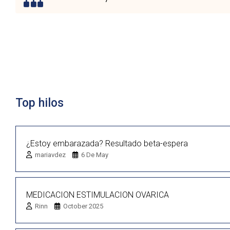
Lista de discusión
Top hilos
¿Estoy embarazada? Resultado beta-espera
mariavdez
6 De May
MEDICACION ESTIMULACION OVARICA
Rinn
October 2025