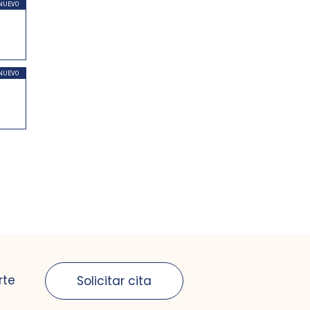
NUEVO
NUEVO
rte
Solicitar cita