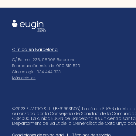
Clínica en Barcelona
C/ Balmes 236, 08006 Barcelona.
Reproducción Asistida: 900 510 520
Ginecología: 934 444 323
Más detalles
©
2023 EUVITRO S.L.U. (B-61663506). La clínica EUGIN de Madri
autorizado por la Consejería de Sanidad de la Comunida
CS14000. La clínica EUGIN de Barcelona es un centro sanita
Departament de Salut de la Generalitat de Catalunya con
Condiciones de privacidad
Términos de servicio