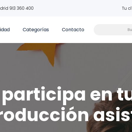
drid 913 360 400
Tu c
vidad
Categorías
Contacto
participa en t
roducción asis