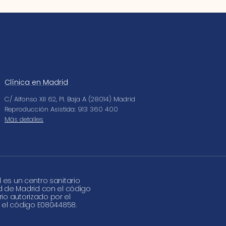
Clínica en Madrid
C/ Alfonso XII 62, Pl. Baja A (28014) Madrid
Reproducción Asistida: 913 360 400
Más detalles
d es un centro sanitario
d de Madrid con el código
rio autorizado por el
 el código E08044858.