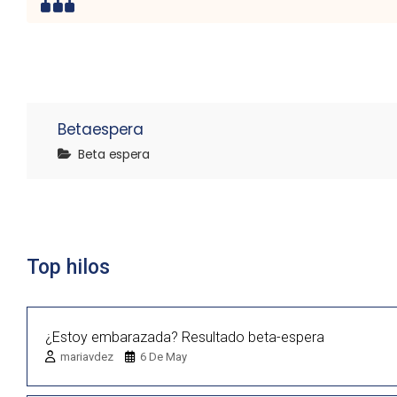
Lista de discusión
Betaespera
Beta espera
Top hilos
¿Estoy embarazada? Resultado beta-espera
mariavdez
6 De May