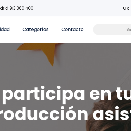
drid 913 360 400
Tu c
vidad
Categorías
Contacto
participa en t
roducción asis