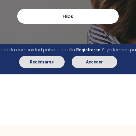
Hilos
rte de la comunidad pulsa el botón
. Si ya formas 
Registrarse
Registrarse
Acceder