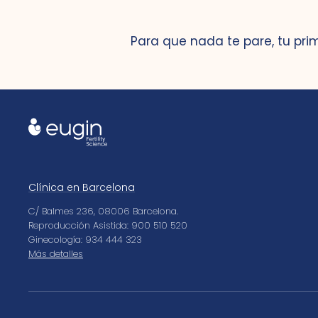
Para que nada te pare, tu pri
Clínica en Barcelona
C/ Balmes 236, 08006 Barcelona.
Reproducción Asistida: 900 510 520
Ginecología: 934 444 323
Más detalles