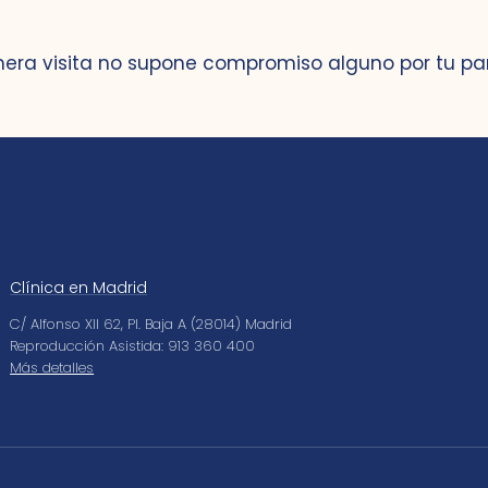
mera visita no supone compromiso alguno por tu pa
Clínica en Madrid
C/ Alfonso XII 62, Pl. Baja A (28014) Madrid
Reproducción Asistida: 913 360 400
Más detalles